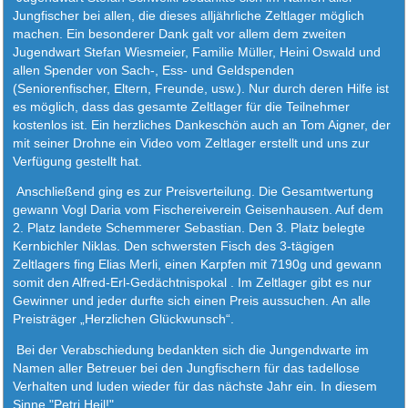
Jungfischer bei allen, die dieses alljährliche Zeltlager möglich
machen. Ein besonderer Dank galt vor allem dem zweiten
Jugendwart Stefan Wiesmeier, Familie Müller, Heini Oswald und
allen Spender von Sach-, Ess- und Geldspenden
(Seniorenfischer, Eltern, Freunde, usw.). Nur durch deren Hilfe ist
es möglich, dass das gesamte Zeltlager für die Teilnehmer
kostenlos ist. Ein herzliches Dankeschön auch an Tom Aigner, der
mit seiner Drohne ein Video vom Zeltlager erstellt und uns zur
Verfügung gestellt hat.
Anschließend ging es zur Preisverteilung. Die Gesamtwertung
gewann Vogl Daria vom Fischereiverein Geisenhausen. Auf dem
2. Platz landete Schemmerer Sebastian. Den 3. Platz belegte
Kernbichler Niklas. Den schwersten Fisch des 3-tägigen
Zeltlagers fing Elias Merli, einen Karpfen mit 7190g und gewann
somit den Alfred-Erl-Gedächtnispokal . Im Zeltlager gibt es nur
Gewinner und jeder durfte sich einen Preis aussuchen. An alle
Preisträger „Herzlichen Glückwunsch“.
Bei der Verabschiedung bedankten sich die Jungendwarte im
Namen aller Betreuer bei den Jungfischern für das tadellose
Verhalten und luden wieder für das nächste Jahr ein. In diesem
Sinne "Petri Heil!"