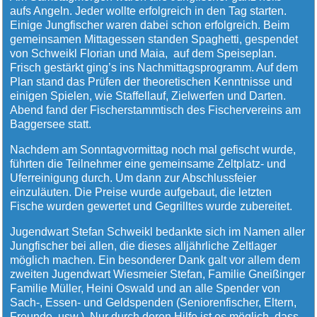
aufs Angeln. Jeder wollte erfolgreich in den Tag starten.
Einige Jungfischer waren dabei schon erfolgreich. Beim
gemeinsamen Mittagessen standen Spaghetti, gespendet
von Schweikl Florian und Maia, auf dem Speiseplan.
Frisch gestärkt ging’s ins Nachmittagsprogramm. Auf dem
Plan stand das Prüfen der theoretischen Kenntnisse und
einigen Spielen, wie Staffellauf, Zielwerfen und Darten.
Abend fand der Fischerstammtisch des Fischervereins am
Baggersee statt.
Nachdem am Sonntagvormittag noch mal gefischt wurde,
führten die Teilnehmer eine gemeinsame Zeltplatz- und
Uferreinigung durch. Um dann zur Abschlussfeier
einzuläuten. Die Preise wurde aufgebaut, die letzten
Fische wurden gewertet und Gegrilltes wurde zubereitet.
Jugendwart Stefan Schweikl bedankte sich im Namen aller
Jungfischer bei allen, die dieses alljährliche Zeltlager
möglich machen. Ein besonderer Dank galt vor allem dem
zweiten Jugendwart Wiesmeier Stefan, Familie Gneißinger
Familie Müller, Heini Oswald und an alle Spender von
Sach-, Essen- und Geldspenden (Seniorenfischer, Eltern,
Freunde, usw.). Nur durch deren Hilfe ist es möglich, dass