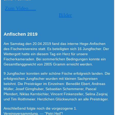
Zum Video......
Bilder
Anfischen 2019
Am Samstag den 20.04.2019 fand das interne Hege-Anfischen
des Fischereivereins statt. Es beteiligten sich 16 Jungfischer. Der
Wettergott hatte ein diesem Tag ein Herz für unsere
Fischerkameraden. Bei sommerlichen Bedingungen konnte ein
Gesamtfanggewicht von 2805 Gramm erreicht werden.
9 Jungfischer konnten sehr schöne Fische erfolgreich landen. Die
erfolgreichen Jungfischer wurden mit kleinen Sachpreisen
belohnt. Die Preisträger im Einzelnen:
Benedikt Ebert, Andreas
Müller, Josef Girnghuber, Sebastian Schemmerer, Pascal
Pfendert, Niklas Kernbichler, Vincent Finkenzeller, Selina Zeqiraj
und Tim Roithmeier
. Herzlichen Glückwunsch an alle Preisträger.
Anschließend folgte noch die vorgezogene 1.
Vereinsversammlung. --- "Petri Heil"!