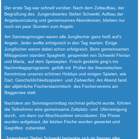
Der erste Tag war schnell vorüber. Nach dem Zeltaufbau, der
Begrüßung des
Jungendwartes Stefan Schweikl, Aufbau der
Angelausrüstung und gemeinsames Abendessen, blieben nur
noch ein paar Stunden zum Angeln.
Am Samstagmorgen waren alle Jungfischer ganz heiß auf’s
Angeln. Jeder wollte erfolgreich in den Tag starten. Einige
Jungfischer waren dabei schon erfolgreich. Beim gemeinsamen
Mittagessen standen Spaghetti, gespendet von Schweikl Florian
und Maria,
auf dem Speiseplan. Frisch gestärkt ging’s ins
Nachmittagsprogramm, gefüllt mit
Prüfen der theoretischen
Kenntnisse unseres schönen Hobbys und einigen Spielen, wie
Dart, Geschicklichkeitsspielen
und Zielwerfen. Am Abend fand
der alljährliche Fischerstammtisch
des Fischervereins am
Baggersee statt.
Nachdem am Sonntagvormittag nochmal gefischt wurde, führten
die Teilnehmer eine gemeinsame Zeltplatz- und
Uferreinigung
durch,
um dann zur Abschlussfeier einzuläuten. Die Preise
wurden aufgebaut, die letzten Fische wurden gewertet und
Gegrilltes
zubereitet.
Jugendwart Stefan Schweikl bedankte sich im Namen aller